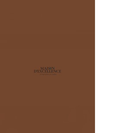
Le studio haut de gamme 100% féminin d'Aix-Les-Milles
RESERVER
"à chaque femme son éxception"
Blog
Astuces relaxation
All Posts
Posts à venir
Astuces relaxation
SOPK
Découvrez d'autres catégories de ce
blog ou revenez plus tard.
Astuces minceur
Informations en
nutrition